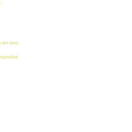
)
 en vivo
anuncios
art Speakers (Ale