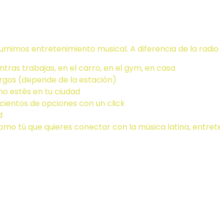
adio tradicion
umimos entretenimiento musical. A diferencia de la radio
entras trabajas, en el carro, en el gym, en casa
argos (depende de la estación)
 no estés en tu ciudad
cientos de opciones con un click
d
omo tú que quieres conectar con la música latina, entrete
on las mejore
r radio onlin