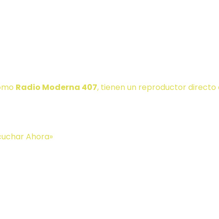
ectamente en el s
como
Radio Moderna 407
, tienen un reproductor directo 
scuchar Ahora»