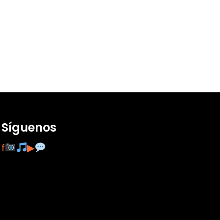
Síguenos
f
▶