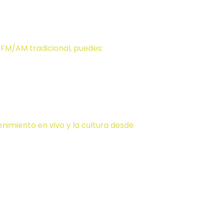
al?
 FM/AM tradicional, puedes:
nimiento en vivo y la cultura desde
s formas
e?