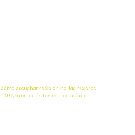
 Online
Completa
cómo escuchar radio online, las mejores
a 407, tu estación favorita de música
 online en