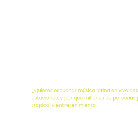
Cómo Esc
en Kissi
2024
¿Quieres escuchar música latina en vivo d
estaciones, y por qué millones de personas 
tropical y entretenimiento.
¿Por qué e