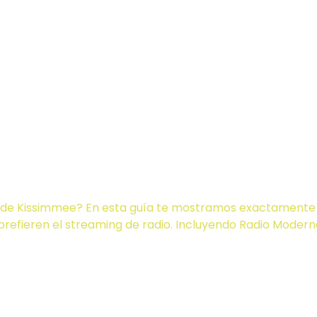
uchar Radio
mmee: Guía 
esde Kissimmee? En esta guía te mostramos exactamente 
prefieren el streaming de radio. Incluyendo Radio Modern
scuchar radio