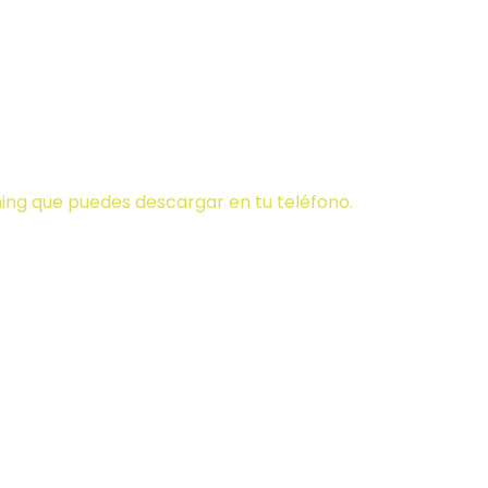
pps de radio (RE
ming que puedes descargar en tu teléfono.