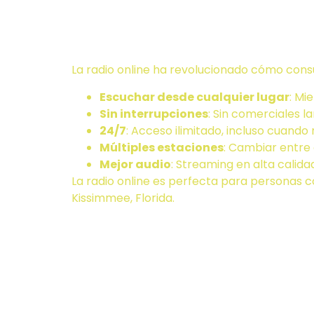
lugar de r
La radio online ha revolucionado cómo cons
Escuchar desde cualquier lugar
: Mi
Sin interrupciones
: Sin comerciales l
24/7
: Acceso ilimitado, incluso cuando
Múltiples estaciones
: Cambiar entre 
Mejor audio
: Streaming en alta calida
La radio online es perfecta para personas c
Kissimmee, Florida.
¿Cuáles s
de escucha