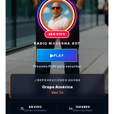
EN VIVO
RADIO MODERNA 407
▶
PLAY
Presiona PLAY para escuchar
REPRODUCIENDO AHORA
Grupo América
Ven Tú
EN VIVO
128 KBPS
Oyentes conectados
Streaming digital