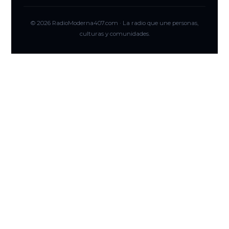
© 2026 RadioModerna407.com · La radio que une personas,
culturas y comunidades.