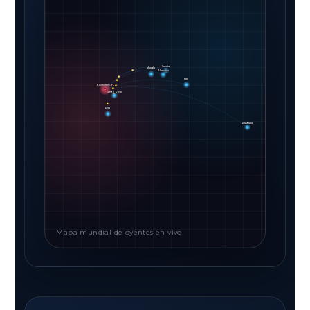
Suecia
Irlanda
Alemania
Irán
Kissimmee, FL
Puerto Rico
Perú
Australia
Mapa mundial de oyentes en vivo