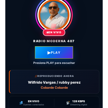
EN VIVO
RADIO MODERNA 407
▶
PLAY
Presiona PLAY para escuchar
♫
REPRODUCIENDO AHORA
Wilfrido Vargas / rubby perez
Cobarde Cobarde
EN VIVO
128 KBPS
Oyentes conectados
Streaming digital